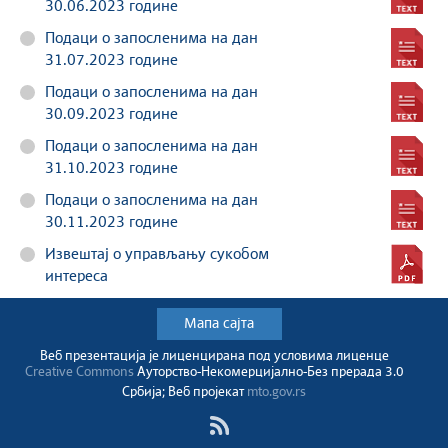
30.06.2023 године
Подаци о запосленима на дан
31.07.2023 године
Подаци о запосленима на дан
30.09.2023 године
Подаци о запосленима на дан
31.10.2023 године
Подаци о запосленима на дан
30.11.2023 године
Извештај о управљању сукобом
интереса
Мапа сајта
Веб презентација jе лиценциранa под условима лиценце
Creative Commons
Ауторство-Некомерцијално-Без прерада 3.0
Србија; Веб пројекат
mto.gov.rs