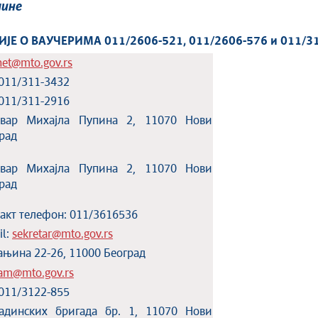
дине
 О ВАУЧЕРИМА 011/2606-521, 011/2606-576 и 011/3
net@mto.gov.rs
 011/311-3432
 011/311-2916
евар Михајла Пупина 2, 11070 Нови
рад
евар Михајла Пупина 2, 11070 Нови
рад
акт телефон: 011/3616536
il:
sekretar@mto.gov.rs
њина 22-26, 11000 Београд
zam@mto.gov.rs
 011/3122-855
адинских бригада бр. 1, 11070 Нови