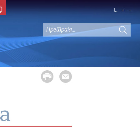
L
+
-
а