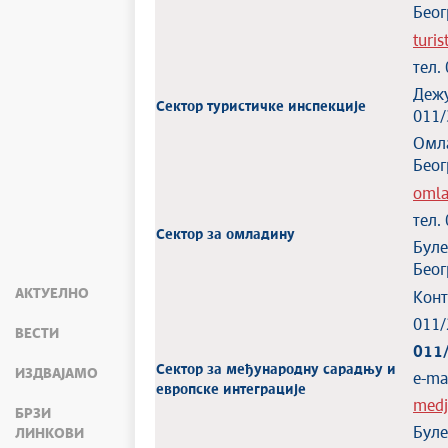
Беог
turis
тел.
Дежу
Сектор туристичке инспекције
011/
Омл
Беог
omla
тел.
Сектор за омладину
Бул
Беог
АКТУЕЛНО
Конт
011/
ВЕСТИ
011
Сектор за међународну сарадњу и
ИЗДВАЈАМО
e-mai
европске интеграције
medj
БРЗИ
Бул
ЛИНКОВИ