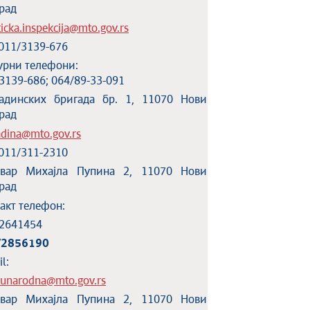
рад
ticka.inspekcija@mto.gov.rs
 011/3139-676
рни телефони:
3139-686; 064/89-33-091
адинских бригада бр. 1, 11070 Нови
рад
dina@mto.gov.rs
 011/311-2310
евар Михајла Пупина 2, 11070 Нови
рад
акт телефон:
2641454
/2856190
l:
unarodna@mto.gov.rs
евар Михајла Пупина 2, 11070 Нови