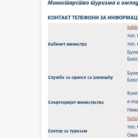
Министарство туризма и омла
КОНТАКТ ТЕЛЕФОНИ ЗА ИНФОРМАЦИЈЕ
kabi
тел.
тел.
Кабинет министра
Бул
Беог
Бул
Служба за односе са јавношћу
Беог
Конт
e-ma
Секретаријат министрства
Нема
turi
тел.
Сектор за туризам
Омл