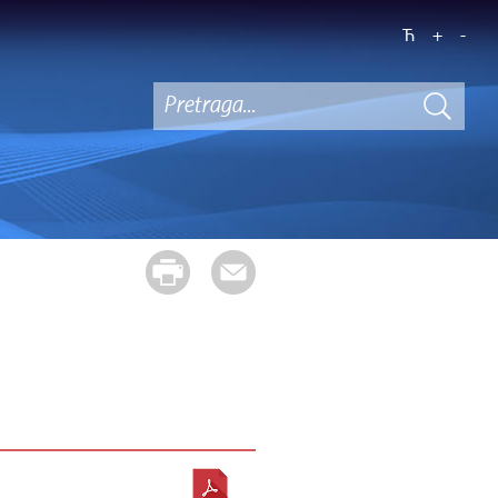
Ћ
+
-