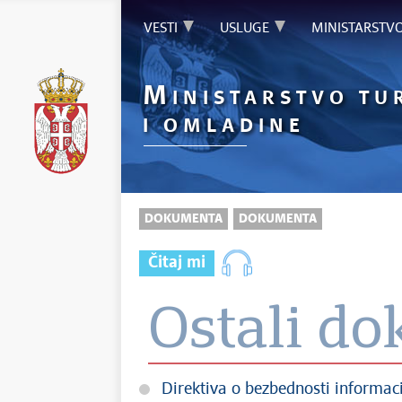
VESTI
USLUGE
MINISTARSTV
M
INISTARSTVO TU
I OMLADINE
DOKUMENTA
DOKUMENTA
Čitaj mi
Ostali d
Direktiva o bezbednosti informac