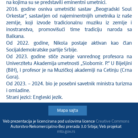
na kojima su se predstavili eminentni umetnici.
2016. godine osniva umetnički sastav „Beogradski Soul
Orkestar“, sastavljen od najeminentnijih umetnika iz naše
zemlje, koji izvode tradicionalnu muziku iz zemlje i
inostranstva, promovišući time tradiciju naroda sa
Balkana.
Od 2022. godine, Nikola postaje aktivan kao član
Socijaldemokratske partije Srbije.
Od 2023. godine stiče zvanje vanrednog profesora na
Univerzitetu Akademija umetnosti „Slobomir. P.“ U Bijeljini
(BiH), i profesor je na Muzičkoj akademiji na Cetinju (Crna
Gora).
Od 2023. – 2024. bio je posebni savetnik ministra turizma
i omladine.
Strani jezici: Engleski jezik.
Mapa sajta
Veb prezentacija je licencirana pod uslovima licence
Creative Commons
Autorstvo-Nekomercijalno-Bez prerada 3.0 Srbija; Veb projekat
mto.gov.rs