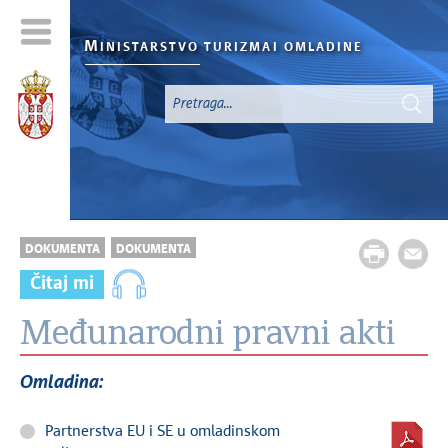
M
INISTARSTVO TURIZMA
I OMLADINE
DOKUMENTA
DOKUMENTA
Čitaj mi
Međunarodni pravni akti
Omladina:
Partnerstva EU i SE u omladinskom