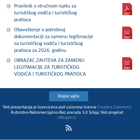
Pravilnik o stručnom ispitu za
turističkog vodiča i turističkog
pratioca
Obaveštenje o potrebnoj
dokumentaciji za zamenu legitimacije
za turističkog vodiča i turističkog
pratioca za 2026. godinu
OBRAZAC ZAHTEVA ZA ZAMENU
LEGITIMACIJE ZA TURISTIČKOG
VODIČA I TURISTIČKOG PRATIOCA
Mapa sajta
Veb prezentacija je licencirana pod uslovima licence
Creative Commons
Autorstvo-Nekomercijalno-Bez prerada 3.0 Srbija; Veb projekat
mto.gov.rs