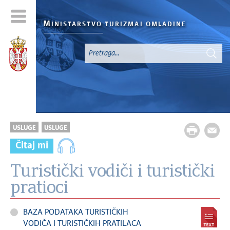
M
INISTARSTVO TURIZMA
I OMLADINE
USLUGE
USLUGE
Čitaj mi
Turistički vodiči i turistički
pratioci
BAZA PODATAKA TURISTIČKIH
VODIČA I TURISTIČKIH PRATILACA