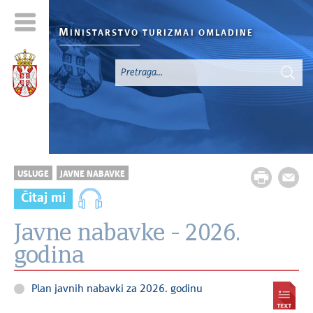
M
INISTARSTVO TURIZMA
I OMLADINE
USLUGE
JAVNE NABAVKE
Čitaj mi
Javne nabavke - 2026.
godina
Plan javnih nabavki za 2026. godinu