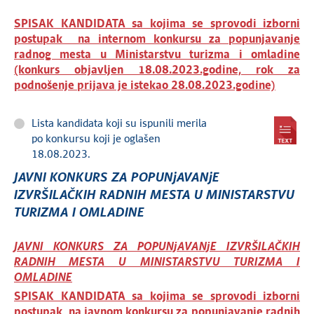
SPISAK KANDIDATA
sa kojima se sprovodi izborni
postupak
na internom konkursu za popunjavanje
radnog mesta u Ministarstvu turizma i omladine
(konkurs objavljen 18.08.2023.godine, rok za
podnošenje prijava je istekao 28.08.2023.godine)
Lista kandidata koji su ispunili merila
po konkursu koji je oglašen
18.08.2023.
JAVNI KONKURS ZA POPUNjAVANjE
IZVRŠILAČKIH RADNIH MESTA U MINISTARSTVU
TURIZMA I OMLADINE
JAVNI KONKURS ZA POPUNjAVANjE IZVRŠILAČKIH
RADNIH MESTA U MINISTARSTVU TURIZMA I
OMLADINE
SPISAK KANDIDATA
sa kojima se sprovodi izborni
postupak
na javnom konkursu za popunjavanje radnih