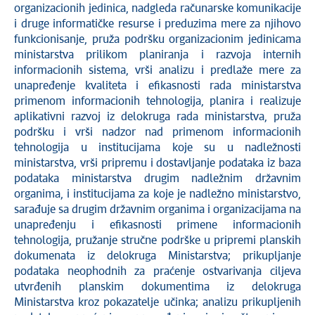
organizacionih jedinica, nadgleda računarske komunikacije
i druge informatičke resurse i preduzima mere za njihovo
funkcionisanje, pruža podršku organizacionim jedinicama
ministarstva prilikom planiranja i razvoja internih
informacionih sistema, vrši analizu i predlaže mere za
unapređenje kvaliteta i efikasnosti rada ministarstva
primenom informacionih tehnologija, planira i realizuje
aplikativni razvoj iz delokruga rada ministarstva, pruža
podršku i vrši nadzor nad primenom informacionih
tehnologija u institucijama koje su u nadležnosti
ministarstva, vrši pripremu i dostavljanje podataka iz baza
podataka ministarstva drugim nadležnim državnim
organima, i institucijama za koje je nadležno ministarstvo,
sarađuje sa drugim državnim organima i organizacijama na
unapređenju i efikasnosti primene informacionih
tehnologija, pružanje stručne podrške u pripremi planskih
dokumenata iz delokruga Ministarstva; prikupljanje
podataka neophodnih za praćenje ostvarivanja ciljeva
utvrđenih planskim dokumentima iz delokruga
Ministarstva kroz pokazatelje učinka; analizu prikupljenih