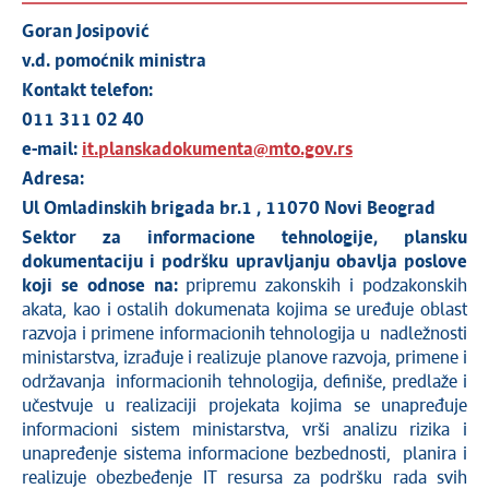
Goran Josipović
v.d. pomoćnik ministra
Kontakt telefon:
011 311 02 40
e-mail:
it.planskadokumenta@mto.gov.rs
Adresa:
Ul Omladinskih brigada br.1 , 11070 Novi Beograd
Sektor za
informacione tehnologije,
plansku
dokumentaciju i podršku upravljanju
obavlja poslove
koji se odnose na:
pripremu zakonskih i podzakonskih
akata, kao i ostalih dokumenata kojima se uređuje oblast
razvoja i primene informacionih tehnologija u nadležnosti
ministarstva, izrađuje i realizuje planove razvoja, primene i
održavanja informacionih tehnologija, definiše, predlaže i
učestvuje u realizaciji projekata kojima se unapređuje
informacioni sistem ministarstva, vrši analizu rizika i
unapređenje sistema informacione bezbednosti, planira i
realizuje obezbeđenje IT resursa za podršku rada svih