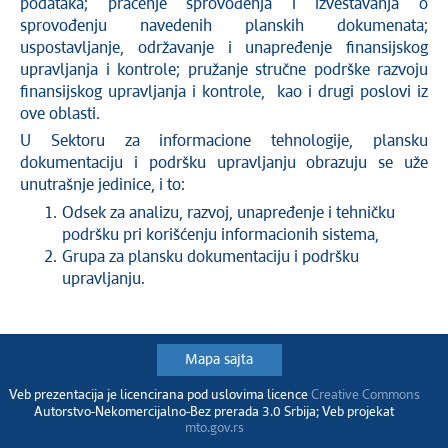
podataka; praćenje sprovođenja i izveštavanja o
sprovođenju navedenih planskih dokumenata;
uspostavljanje, održavanje i unapređenje finansijskog
upravljanja i kontrole; pružanje stručne podrške razvoju
finansijskog upravljanja i kontrole, kao i drugi poslovi iz
ove oblasti.
U Sektoru za informacione tehnologije, plansku
dokumentaciju i podršku upravljanju obrazuju se uže
unutrašnje jedinice, i to:
Odsek za analizu, razvoj, unapređenje i tehničku
podršku pri korišćenju informacionih sistema,
Grupa za plansku dokumentaciju i podršku
upravljanju.
Mapa sajta
Veb prezentacija je licencirana pod uslovima licence
Creative Commons
Autorstvo-Nekomercijalno-Bez prerada 3.0 Srbija; Veb projekat
mto.gov.rs