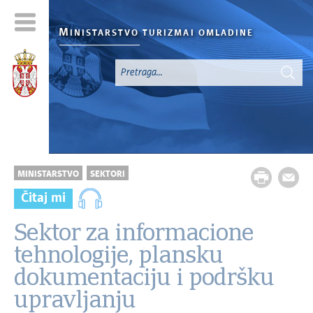
M
INISTARSTVO TURIZMA
I OMLADINE
MINISTARSTVO
SEKTORI
Čitaj mi
Sektor za informacione
tehnologije, plansku
dokumentaciju i podršku
upravljanju