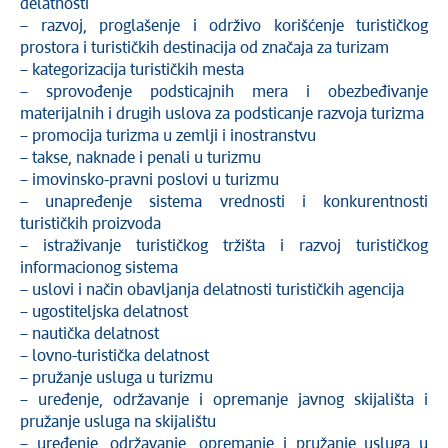
delatnosti
– razvoj, proglašenje i održivo korišćenje turističkog
prostora i turističkih destinacija od značaja za turizam
– kategorizacija turističkih mesta
– sprovođenje podsticajnih mera i obezbeđivanje
materijalnih i drugih uslova za podsticanje razvoja turizma
– promocija turizma u zemlji i inostranstvu
– takse, naknade i penali u turizmu
– imovinsko-pravni poslovi u turizmu
– unapređenje sistema vrednosti i konkurentnosti
turističkih proizvoda
– istraživanje turističkog tržišta i razvoj turističkog
informacionog sistema
– uslovi i način obavljanja delatnosti turističkih agencija
– ugostiteljska delatnost
– nautička delatnost
– lovno-turistička delatnost
– pružanje usluga u turizmu
– uređenje, održavanje i opremanje javnog skijališta i
pružanje usluga na skijalištu
– uređenje, održavanje, opremanje i pružanje usluga u