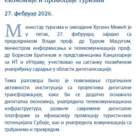
економије и промоције туризма
27. фебруар 2026.
М
инистар туризма и омладине Хусеин Мемић је
у петак, 27. фебруара, заједно са
председником Владе проф. др Ђуром Мацутом,
министром информисања и телекомуникација проф.
др Борисом Братином и представницима Канцеларије
за ИТ и еУправу, учествовао на састанку посвећеном
унапређењу сарадње у области дигитализације.
Тема разговора било је повезивање стратешких
активности институција са пројектима дигиталне
трансформације, како би се додатно оснажила
дигитална економија, унапредила телекомуникациона
инфраструктура, развиле савремене дигиталне
платформе за ефикаснију промоцију туристичких
потенцијала Србије, као и унапредила комуникација са
грађанима и привредом.