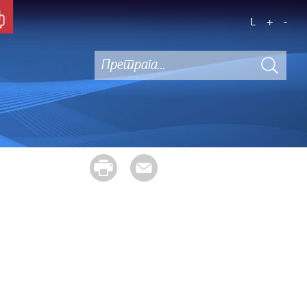
L
+
-