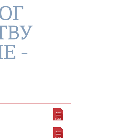
ОГ
ТВУ
Е -