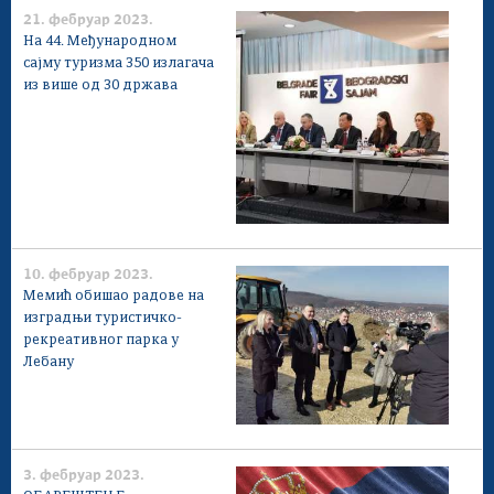
21. фебруар 2023.
На 44. Међународном
сајму туризма 350 излагача
из више од 30 држава
10. фебруар 2023.
Мемић обишао радове на
изградњи туристичко-
рекреативног парка у
Лебану
3. фебруар 2023.