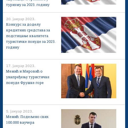
туризму за 2023. годину
20. јануар 2023.
Конкурс за доделу
кредитних средстава за
подстицање квалитета
туристичке понуде за 2023.
годину
17. јануар 2023.
Мемић и Мировић о
унапређењу туристичке
понуде Фрушке горе
5. јануар 2023.
Мемић: Подељено свих
100.000 ваучера