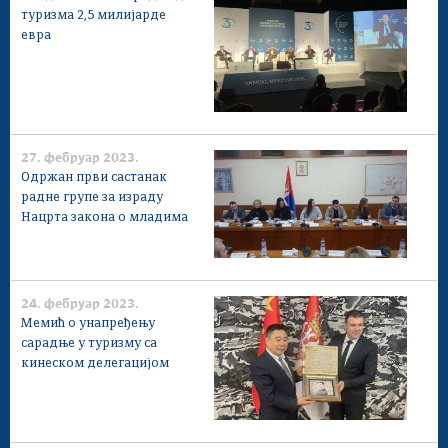
туризма 2,5 милијарде
евра
27. фебруар 2023.
Одржан први састанак
радне групе за израду
Нацрта закона о младима
24. фебруар 2023.
Мемић о унапређењу
сарадње у туризму са
кинеском делегацијом