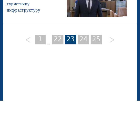
туристичку
инфраструктуру
1
22
23
24
25
...