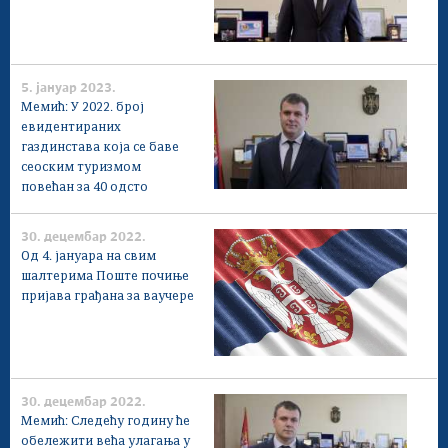
5. јануар 2023.
Мемић: У 2022. број
евидентираних
газдинстава која се баве
сеоским туризмом
повећан за 40 одсто
30. децембар 2022.
Од 4. јануара на свим
шалтерима Поште почиње
пријава грађана за ваучере
30. децембар 2022.
Мемић: Следећу годину ће
обележити већа улагања у